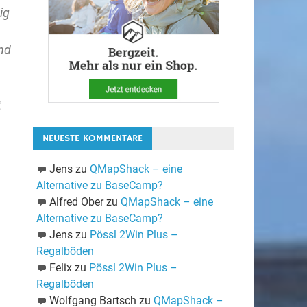
ig
und
t
NEUESTE KOMMENTARE
Jens
zu
QMapShack – eine
Alternative zu BaseCamp?
Alfred Ober
zu
QMapShack – eine
Alternative zu BaseCamp?
Jens
zu
Pössl 2Win Plus –
Regalböden
Felix
zu
Pössl 2Win Plus –
Regalböden
Wolfgang Bartsch
zu
QMapShack –