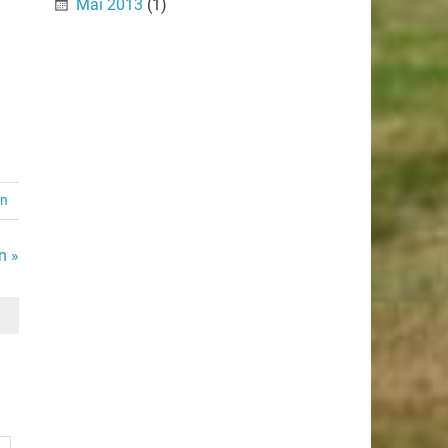
Mai 2013
(1)
en
n »