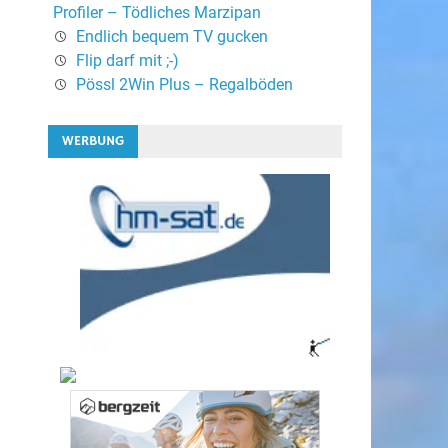
Profiler – Tödliches Marzipan
Endlich bequem TV gucken
Flip darf mit ;-)
Pössl 2Win Plus – Regalböden
WERBUNG