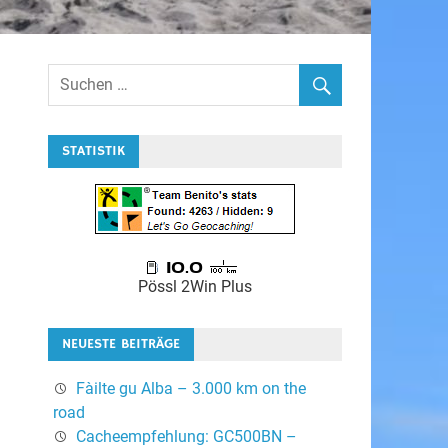
STATISTIK
Pössl 2Win Plus
NEUESTE BEITRÄGE
Fàilte gu Alba – 3.000 km on the
road
Cacheempfehlung: GC500BN –