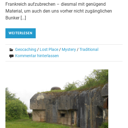
Frankreich aufzubrechen – diesmal mit genügend
Material, um auch den uns vorher nicht zugänglichen
Bunker […]
WEITERLESEN
Geocaching
/
Lost Place
/
Mystery
/
Traditional
Kommentar hinterlassen